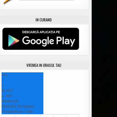
IN CURAND
VREMEA IN ORASUL TAU
+
34
°
C
H:
+
35°
L:
+
24°
Bucureşti
Sâmbătă, 08 August
Prognoză pe 7 zile