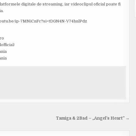
latformele digitale de streaming, iar videoclipul oficial poate fi
a.
s://youtu.be/ip-7MNiCnFc?si=tDGN4N-V74hnlPdz
ro
fficial/
ania
ania
Tamiga & 2Bad – „Angel’s Heart” →