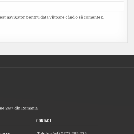
cest navigator pentru data viitoare când o să comentez.
ine 24/7 din Romania.
CONTACT
en.ro
Telefon:(+4) 0772.285.225