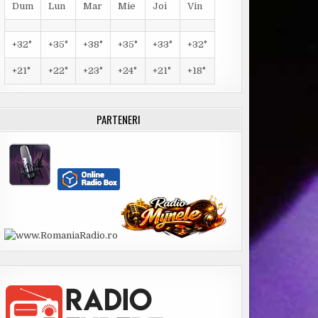
Dum
Lun
Mar
Mie
Joi
Vin
+
32°
+
35°
+
38°
+
35°
+
33°
+
32°
+
21°
+
22°
+
23°
+
24°
+
21°
+
18°
PARTENERI