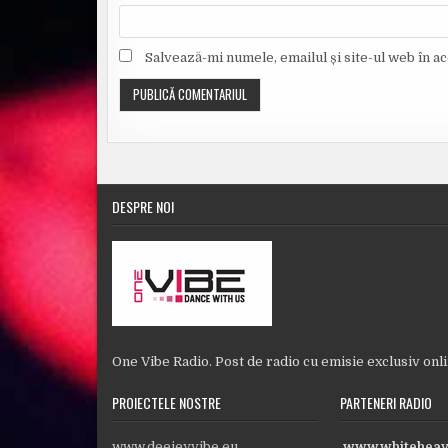
Salvează-mi numele, emailul și site-ul web în a
DESPRE NOI
One Vibe Radio. Post de radio cu emisie exclusiv onl
PROIECTELE NOSTRE
PARTENERI RADIO
www.deejeyvibe.eu
www.whiteheav