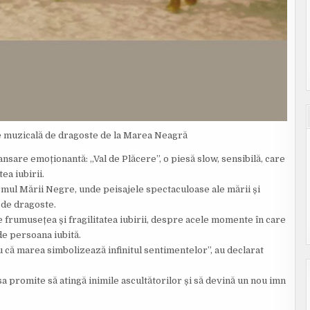
ie muzicală de dragoste de la Marea Neagră
ansare emoționantă: „Val de Plăcere”, o piesă slow, sensibilă, care
a iubirii.
ărmul Mării Negre, unde peisajele spectaculoase ale mării și
 de dragoste.
 frumusețea și fragilitatea iubirii, despre acele momente în care
de persoana iubită.
că marea simbolizează infinitul sentimentelor”, au declarat
sa promite să atingă inimile ascultătorilor și să devină un nou imn