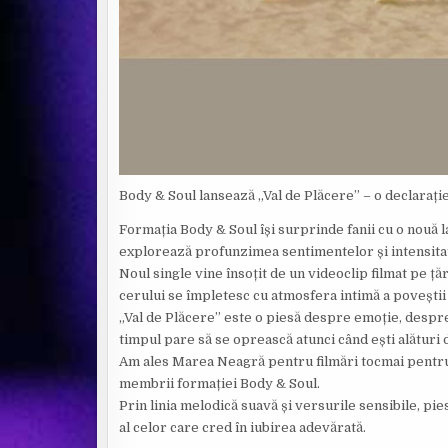
Body & Soul lansează „Val de Plăcere” – o declaraț
Formația Body & Soul își surprinde fanii cu o nouă l
explorează profunzimea sentimentelor și intensitate
Noul single vine însoțit de un videoclip filmat pe ț
cerului se împletesc cu atmosfera intimă a poveștii
„Val de Plăcere” este o piesă despre emoție, despre
timpul pare să se oprească atunci când ești alături 
Am ales Marea Neagră pentru filmări tocmai pentru 
membrii formației Body & Soul.
Prin linia melodică suavă și versurile sensibile, pie
al celor care cred în iubirea adevărată.