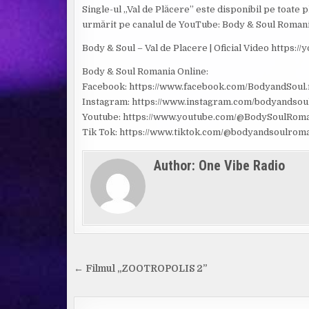
Single-ul „Val de Plăcere” este disponibil pe toate p
urmărit pe canalul de YouTube: Body & Soul Romani
Body & Soul – Val de Placere | Oficial Video http
Body & Soul Romania Online:
Facebook: https://www.facebook.com/BodyandSoul.
Instagram: https://www.instagram.com/bodyandsoulo
Youtube: https://www.youtube.com/@BodySoulRom
Tik Tok: https://www.tiktok.com/@bodyandsoulrom
Author:
One Vibe Radio
Navigare
← Filmul „ZOOTROPOLIS 2”
în
articole