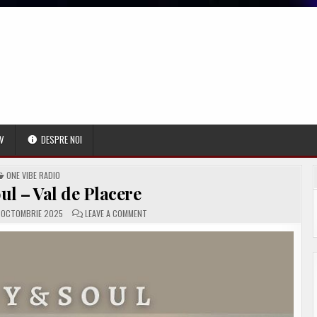
V
DESPRE NOI
POSTED
ONE VIBE RADIO
IN
l – Val de Placere
ON
 OCTOMBRIE 2025
LEAVE A COMMENT
BODY
&
SOUL
–
VAL
DE
PLACERE